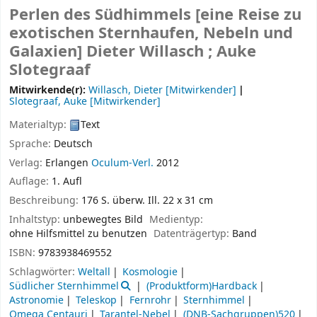
Perlen des Südhimmels [eine Reise zu
exotischen Sternhaufen, Nebeln und
Galaxien]
Dieter Willasch ; Auke
Slotegraaf
Mitwirkende(r):
Willasch, Dieter
[Mitwirkender]
Slotegraaf, Auke
[Mitwirkender]
Materialtyp:
Text
Sprache:
Deutsch
Verlag:
Erlangen
Oculum-Verl.
2012
Auflage:
1. Aufl
Beschreibung:
176 S. überw. Ill. 22 x 31 cm
Inhaltstyp:
unbewegtes Bild
Medientyp:
ohne Hilfsmittel zu benutzen
Datenträgertyp:
Band
ISBN:
9783938469552
Schlagwörter:
Weltall
Kosmologie
Südlicher Sternhimmel
(Produktform)Hardback
Astronomie
Teleskop
Fernrohr
Sternhimmel
Omega Centauri
Tarantel-Nebel
(DNB-Sachgruppen)520