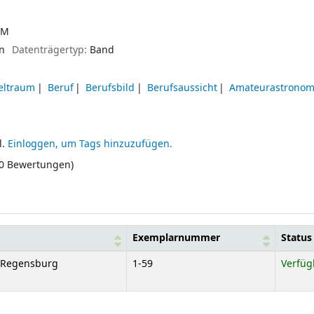
OM
en
Datenträgertyp:
Band
eltraum
Beruf
Berufsbild
Berufsaussicht
Amateurastronom
l.
Einloggen, um Tags hinzuzufügen.
(0 Bewertungen)
Exemplarnummer
Status
e Regensburg
1-59
Verfüg