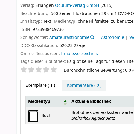
Verlag:
Erlangen
Oculum-Verlag GmbH
[2015]
Beschreibung:
560 Seiten Illustrationen 29 cm 1 DVD-R
Inhaltstyp:
Text
Medientyp:
ohne Hilfsmittel zu benutz
ISBN:
9783938469736
Schlagwörter:
Amateurastronomie
Astronomie
W
DDC-Klassifikation:
520.23 22/ger
Online-Ressourcen:
Inhaltsverzeichnis
Tags dieser Bibliothek:
Es gibt keine Tags für diesen Tite
Sternchenbewertung
Durchschnittliche Bewertung: 0.0 
Exemplare
( 1 )
Kommentare ( 0 )
Medientyp
Aktuelle Bibliothek
Exemplare
Bibliothek der Volkssternwart
Buch
Bibliothek Ägidienplatz