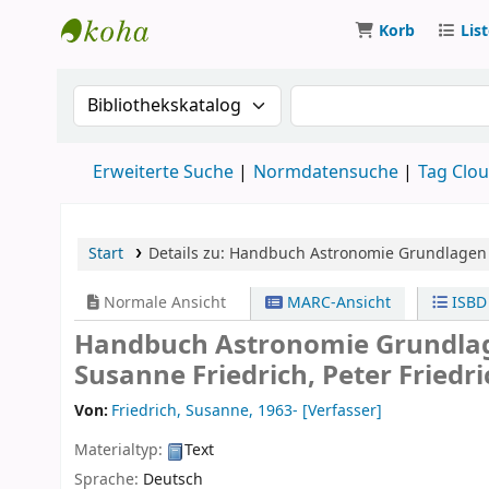
Korb
Lis
Koha
Suche im Katalog nach:
Suche im Katalog
Erweiterte Suche
Normdatensuche
Tag Clo
Start
Details zu:
Handbuch Astronomie
Grundlagen 
Normale Ansicht
MARC-Ansicht
ISBD
Handbuch Astronomie Grundlag
Susanne Friedrich, Peter Friedr
Von:
Friedrich, Susanne
, 1963-
[Verfasser]
Materialtyp:
Text
Sprache:
Deutsch