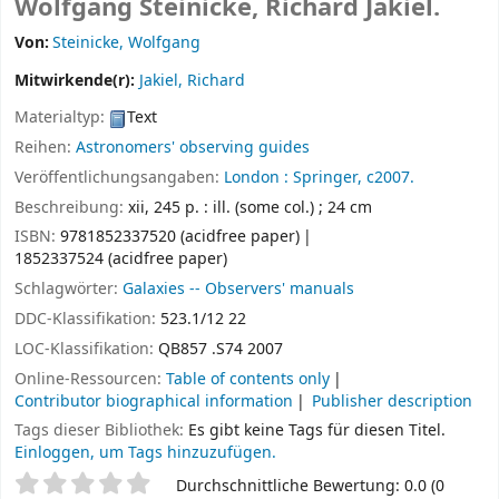
Wolfgang Steinicke, Richard Jakiel.
Von:
Steinicke, Wolfgang
Mitwirkende(r):
Jakiel, Richard
Materialtyp:
Text
Reihen:
Astronomers' observing guides
Veröffentlichungsangaben:
London :
Springer,
c2007.
Beschreibung:
xii, 245 p. : ill. (some col.) ; 24 cm
ISBN:
9781852337520 (acidfree paper)
1852337524 (acidfree paper)
Schlagwörter:
Galaxies -- Observers' manuals
DDC-Klassifikation:
523.1/12 22
LOC-Klassifikation:
QB857 .S74 2007
Online-Ressourcen:
Table of contents only
Contributor biographical information
Publisher description
Tags dieser Bibliothek:
Es gibt keine Tags für diesen Titel.
Einloggen, um Tags hinzuzufügen.
Sternchenbewertung
Durchschnittliche Bewertung: 0.0 (0