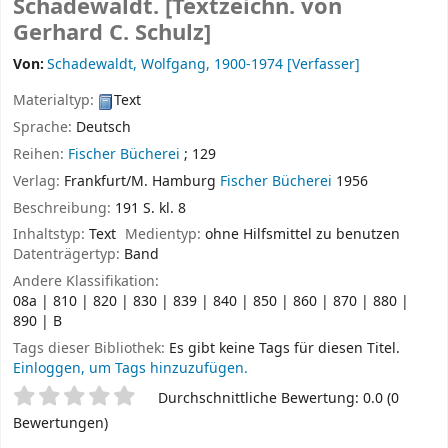
Schadewaldt. [Textzeichn. von
Gerhard C. Schulz]
Von:
Schadewaldt, Wolfgang
, 1900-1974
[Verfasser]
Materialtyp:
Text
Sprache:
Deutsch
Reihen:
Fischer Bücherei
; 129
Verlag:
Frankfurt/M.
Hamburg
Fischer Bücherei
1956
Beschreibung:
191 S. kl. 8
Inhaltstyp:
Text
Medientyp:
ohne Hilfsmittel zu benutzen
Datenträgertyp:
Band
Andere Klassifikation:
08a | 810 | 820 | 830 | 839 | 840 | 850 | 860 | 870 | 880 |
890 | B
Tags dieser Bibliothek:
Es gibt keine Tags für diesen Titel.
Einloggen, um Tags hinzuzufügen.
Sternchenbewertung
Durchschnittliche Bewertung: 0.0 (0
Bewertungen)