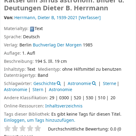
Rätsel um Sirius astronom. Bilder u.
Deutungen
Dieter B. Herrmann
Von:
Herrmann, Dieter B
, 1939-2021
[Verfasser]
Materialtyp:
Text
Sprache:
Deutsch
Verlag:
Berlin
Buchverlag Der Morgen
1985
Auflage:
1. Aufl
Beschreibung:
194 S. Ill. 19 cm
Inhaltstyp:
Text
Medientyp:
ohne Hilfsmittel zu benutzen
Datenträgertyp:
Band
Schlagwörter:
Geschichte
Astronomie
Sterne
Astronomie
Stern
Astronomie
Andere Klassifikation:
29 | 0300 | 520 | 530 | 510
20
Online-Ressourcen:
Inhaltsverzeichnis
Tags dieser Bibliothek:
Es gibt keine Tags für diesen Titel.
Einloggen, um Tags hinzuzufügen.
Sternchenbewertung
Durchschnittliche Bewertung: 0.0 (0