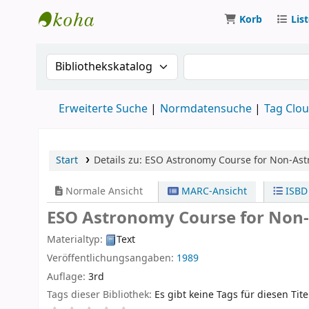
Korb
Lis
Koha
Suche im Katalog nach:
Suche im Katalog
Erweiterte Suche
Normdatensuche
Tag Clo
Start
Details zu:
ESO Astronomy Course for Non-As
Normale Ansicht
MARC-Ansicht
ISBD
ESO Astronomy Course for Non-A
Materialtyp:
Text
Veröffentlichungsangaben:
1989
Auflage:
3rd
Tags dieser Bibliothek:
Es gibt keine Tags für diesen Tite