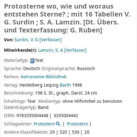
Protosterne wo, wie und woraus
entstehen Sterne? ; mit 16 Tabellen
V.
G. Surdin ; S. A. Lamzin. [Dt. Übers.
und Texterfassung: G. Ruben]
Von:
Surdin, V. G
[Verfasser]
Mitwirkende(r):
Lamzin, S. A
[Verfasser]
Materialtyp:
Text
Sprache:
Deutsch
Originalsprache:
Russisch
Reihen:
Astronomie-Bibliothek
Verlag:
Heidelberg
Leipzig
Barth
1998
Beschreibung:
198 S. Ill., graph. Darst. 24 cm
Inhaltstyp:
Text
Medientyp:
ohne Hilfsmittel zu benutzen
Datenträgertyp:
Band
ISBN:
9783335004448
3335004442
Schlagwörter:
Protostern
Protostern
Andere Klassifikation:
29 | 520 | 530
20