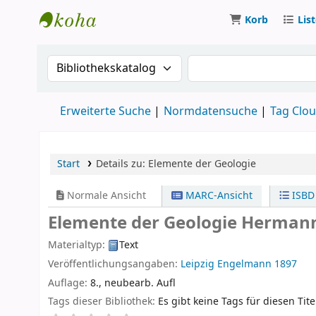
Korb
Lis
Koha
Suche im Katalog nach:
Suche im Katalog
Erweiterte Suche
Normdatensuche
Tag Clo
Start
Details zu:
Elemente der Geologie
Normale Ansicht
MARC-Ansicht
ISBD
Elemente der Geologie
Hermann
Materialtyp:
Text
Veröffentlichungsangaben:
Leipzig
Engelmann
1897
Auflage:
8., neubearb. Aufl
Tags dieser Bibliothek:
Es gibt keine Tags für diesen Tite