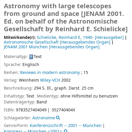
Astronomy with large telescopes
from ground and space
[JENAM 2001.
Ed. on behalf of the Astronomische
Gesellschaft by Reinhard E. Schielicke]
Mitwirkende(r):
Schielicke, Reinhard E
, 1940-
[Herausgeber]
Astronomische Gesellschaft
[Herausgebendes Organ]
JENAM
2001 München
[Herausgebendes Organ]
Materialtyp:
Text
Sprache:
Englisch
Reihen:
Reviews in modern astronomy
; 15
Verlag:
Weinheim
Wiley-VCH
2002
Beschreibung:
294 S. Ill., graph. Darst. 25 cm
Inhaltstyp:
Text
Medientyp:
ohne Hilfsmittel zu benutzen
Datenträgertyp:
Band
ISBN:
9783527404049
352740404X
Schlagwörter:
Astronomie
Genre/Form:
Konferenzschrift -- 2001 -- München
Kongress -- München <2001>