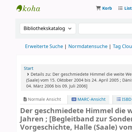
Korb
Lis
Koha
Suche im Katalog nach:
Suche im Katalog
Erweiterte Suche
Normdatensuche
Tag Clo
Start
Details zu:
Der geschmiedete Himmel
die weite We
(Saale) vom 15. Oktober 2004 bis 24. April 2005 ; 
04. März 2006 bis 09. Juli 2006]
Normale Ansicht
MARC-Ansicht
ISBD
Der geschmiedete Himmel die w
Jahren ; [Begleitband zur Son
Vorgeschichte, Halle (Saale) vom