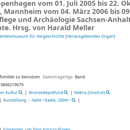
enhagen vom 01. Juli 2005 bis 22. O
 Mannheim vom 04. März 2006 bis 09. 
lege und Archäologie Sachsen-Anhalt
e. Hrsg. von Harald Meller
andesmuseum für Vorgeschichte
[Herausgebendes Organ]
fsmittel zu benutzen
Datenträgertyp:
Band
3806219079
zer Kultur
Bronzedepotfund
Nebra (Unstrut)
Ausstellung -- Halle <Saale, 2004>
l.
Einloggen, um Tags hinzuzufügen.