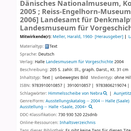
Dänisches Nationalmuseum, Kop
2005 ; Reiss-Engelhorn-Museum,
2006]
Landesamt für Denkmalpf
Landesmuseum für Vorgeschicht
Mitwirkende(r):
Meller, Harald
, 1960-
[Herausgeber]
L
Materialtyp:
Text
Sprache:
Deutsch
Verlag:
Halle
Landesmuseum für Vorgeschichte
2004
Beschreibung:
205 S. zahlr. Ill., graph. Darst., Kt. 31 cm
Inhaltstyp:
Text
unbewegtes Bild
Medientyp:
ohne Hil
ISBN:
9783910010857
3910010857
9783806219074
Schlagwörter:
Himmelsscheibe von Nebra
Aunjetit
Genre/Form:
Ausstellungskatalog -- 2004 -- Halle (Saale)
Ausstellung -- Halle <Saale, 2004>
DDC-Klassifikation:
730 930 520 22sdnb
Online-Ressourcen:
Inhaltsverzeichnis
Tags dieser Bibliothek:
Es gibt keine Tags für diesen Tite