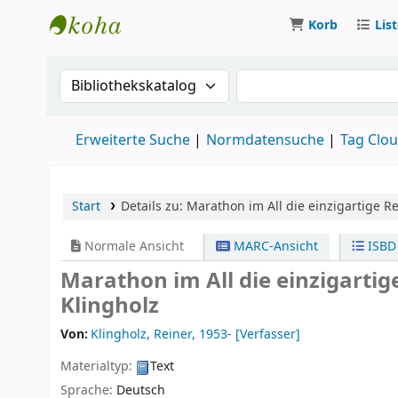
Korb
Lis
Koha
Suche im Katalog nach:
Suche im Katalog
Erweiterte Suche
Normdatensuche
Tag Clo
Start
Details zu:
Marathon im All
die einzigartige R
Normale Ansicht
MARC-Ansicht
ISBD
Marathon im All die einzigarti
Klingholz
Von:
Klingholz, Reiner
, 1953-
[Verfasser]
Materialtyp:
Text
Sprache:
Deutsch