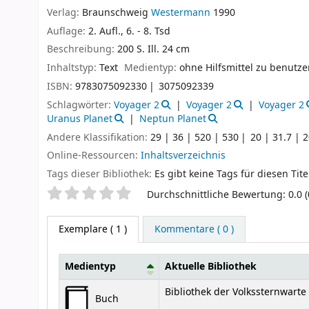
Verlag:
Braunschweig
Westermann
1990
Auflage:
2. Aufl., 6. - 8. Tsd
Beschreibung:
200 S. Ill. 24 cm
Inhaltstyp:
Text
Medientyp:
ohne Hilfsmittel zu benutz
ISBN:
9783075092330
3075092339
Schlagwörter:
Voyager 2
Voyager 2
Voyager 2
Uranus Planet
Neptun Planet
Andere Klassifikation:
29 | 36 | 520 | 530
20 | 31.7 | 2
Online-Ressourcen:
Inhaltsverzeichnis
Tags dieser Bibliothek:
Es gibt keine Tags für diesen Tite
Sternchenbewertung
Durchschnittliche Bewertung: 0.0 
Exemplare
( 1 )
Kommentare ( 0 )
Medientyp
Aktuelle Bibliothek
Exemplare
Bibliothek der Volkssternwart
Buch