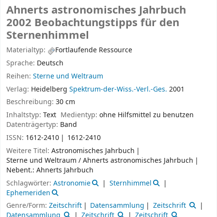
Ahnerts astronomisches Jahrbuch
2002 Beobachtungstipps für den
Sternenhimmel
Materialtyp:
Fortlaufende Ressource
Sprache:
Deutsch
Reihen:
Sterne und Weltraum
Verlag:
Heidelberg
Spektrum-der-Wiss.-Verl.-Ges.
2001
Beschreibung:
30 cm
Inhaltstyp:
Text
Medientyp:
ohne Hilfsmittel zu benutzen
Datenträgertyp:
Band
ISSN:
1612-2410
1612-2410
Weitere Titel:
Astronomisches Jahrbuch
Sterne und Weltraum / Ahnerts astronomisches Jahrbuch
Nebent.: Ahnerts Jahrbuch
Schlagwörter:
Astronomie
Sternhimmel
Ephemeriden
Genre/Form:
Zeitschrift
Datensammlung
Zeitschrift
Datensammlung
Zeitschrift
Zeitschrift