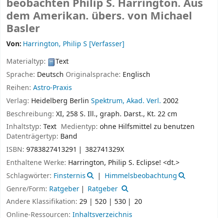
beobachten
Philip S. Harrington. Aus
dem Amerikan. übers. von Michael
Basler
Von:
Harrington, Philip S
[Verfasser]
Materialtyp:
Text
Sprache:
Deutsch
Originalsprache:
Englisch
Reihen:
Astro-Praxis
Verlag:
Heidelberg
Berlin
Spektrum, Akad. Verl.
2002
Beschreibung:
XI, 258 S. Ill., graph. Darst., Kt. 22 cm
Inhaltstyp:
Text
Medientyp:
ohne Hilfsmittel zu benutzen
Datenträgertyp:
Band
ISBN:
9783827413291
382741329X
Enthaltene Werke:
Harrington, Philip S. Eclipse! <dt.>
Schlagwörter:
Finsternis
Himmelsbeobachtung
Genre/Form:
Ratgeber
Ratgeber
Andere Klassifikation:
29 | 520 | 530
20
Online-Ressourcen:
Inhaltsverzeichnis