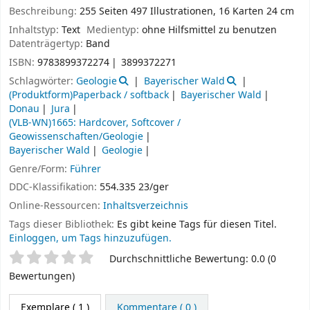
Beschreibung:
255 Seiten 497 Illustrationen, 16 Karten 24 cm
Inhaltstyp:
Text
Medientyp:
ohne Hilfsmittel zu benutzen
Datenträgertyp:
Band
ISBN:
9783899372274
3899372271
Schlagwörter:
Geologie
Bayerischer Wald
(Produktform)Paperback / softback
Bayerischer Wald
Donau
Jura
(VLB-WN)1665: Hardcover, Softcover /
Geowissenschaften/Geologie
Bayerischer Wald
Geologie
Genre/Form:
Führer
DDC-Klassifikation:
554.335 23/ger
Online-Ressourcen:
Inhaltsverzeichnis
Tags dieser Bibliothek:
Es gibt keine Tags für diesen Titel.
Einloggen, um Tags hinzuzufügen.
Sternchenbewertung
Durchschnittliche Bewertung: 0.0 (0
Bewertungen)
Exemplare
( 1 )
Kommentare ( 0 )