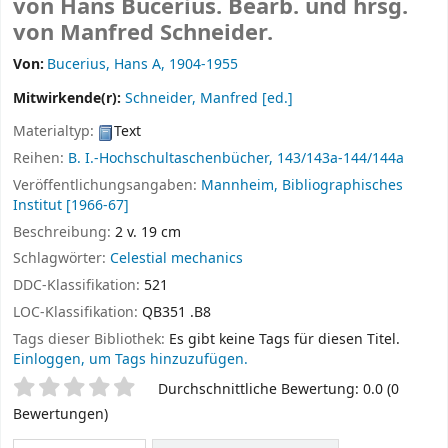
von Hans Bucerius. Bearb. und hrsg.
von Manfred Schneider.
Von:
Bucerius, Hans A
, 1904-1955
Mitwirkende(r):
Schneider, Manfred
[ed.]
Materialtyp:
Text
Reihen:
B. I.-Hochschultaschenbücher, 143/143a-144/144a
Veröffentlichungsangaben:
Mannheim,
Bibliographisches
Institut
[1966-67]
Beschreibung:
2 v. 19 cm
Schlagwörter:
Celestial mechanics
DDC-Klassifikation:
521
LOC-Klassifikation:
QB351 .B8
Tags dieser Bibliothek:
Es gibt keine Tags für diesen Titel.
Einloggen, um Tags hinzuzufügen.
Sternchenbewertung
Durchschnittliche Bewertung: 0.0 (0
Bewertungen)