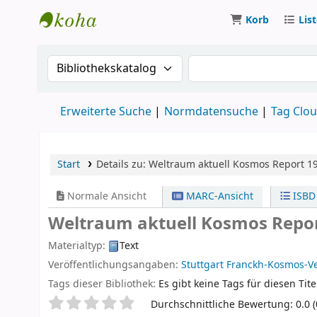
Korb
Lis
Koha
Suche im Katalog nach:
Suche im Katalog
Erweiterte Suche
Normdatensuche
Tag Clo
Start
Details zu:
Weltraum aktuell
Kosmos Report 1
Normale Ansicht
MARC-Ansicht
ISBD
Weltraum aktuell Kosmos Repo
Materialtyp:
Text
Veröffentlichungsangaben:
Stuttgart
Franckh-Kosmos-V
Tags dieser Bibliothek:
Es gibt keine Tags für diesen Tite
Sternchenbewertung
Durchschnittliche Bewertung: 0.0 