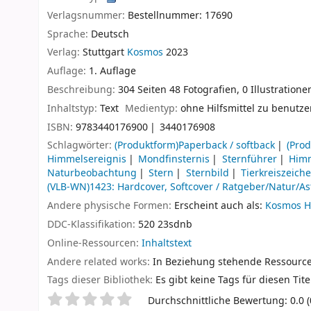
Verlagsnummer:
Bestellnummer: 17690
Sprache:
Deutsch
Verlag:
Stuttgart
Kosmos
2023
Auflage:
1. Auflage
Beschreibung:
304 Seiten 48 Fotografien, 0 Illustratione
Inhaltstyp:
Text
Medientyp:
ohne Hilfsmittel zu benutz
ISBN:
9783440176900
3440176908
Schlagwörter:
(Produktform)Paperback / softback
(Prod
Himmelsereignis
Mondfinsternis
Sternführer
Him
Naturbeobachtung
Stern
Sternbild
Tierkreiszeich
(VLB-WN)1423: Hardcover, Softcover / Ratgeber/Natur/A
Andere physische Formen:
Erscheint auch als:
Kosmos H
DDC-Klassifikation:
520 23sdnb
Online-Ressourcen:
Inhaltstext
Andere related works:
In Beziehung stehende Ressourc
Tags dieser Bibliothek:
Es gibt keine Tags für diesen Tite
Sternchenbewertung
Durchschnittliche Bewertung: 0.0 