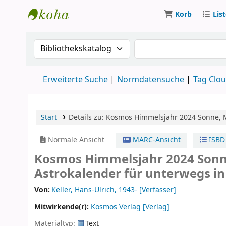
Korb
Lis
Koha
Suche im Katalog nach:
Suche im Katalog
Erweiterte Suche
Normdatensuche
Tag Clo
Start
Details zu:
Kosmos Himmelsjahr 2024
Sonne, 
Normale Ansicht
MARC-Ansicht
ISBD
Kosmos Himmelsjahr 2024 Sonne
Astrokalender für unterwegs i
Von:
Keller, Hans-Ulrich
, 1943-
[Verfasser]
Mitwirkende(r):
Kosmos Verlag
[Verlag]
Materialtyp:
Text