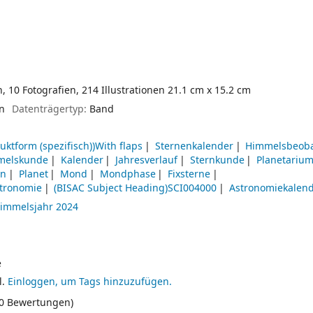
n, 10 Fotografien, 214 Illustrationen 21.1 cm x 15.2 cm
en
Datenträgertyp:
Band
uktform (spezifisch))With flaps
Sternenkalender
Himmelsbeob
melskunde
Kalender
Jahresverlauf
Sternkunde
Planetariu
en
Planet
Mond
Mondphase
Fixsterne
stronomie
(BISAC Subject Heading)SCI004000
Astronomiekalen
immelsjahr 2024
e
l.
Einloggen, um Tags hinzuzufügen.
(0 Bewertungen)