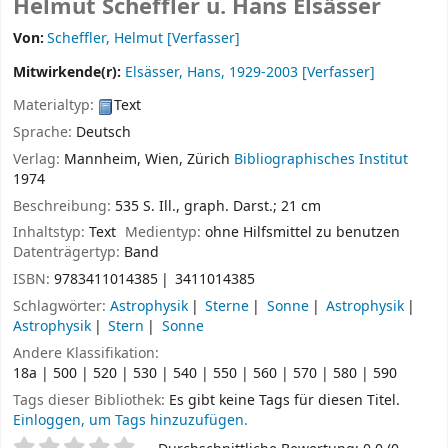
Helmut Scheffler u. Hans Elsässer
Von:
Scheffler, Helmut
[Verfasser]
Mitwirkende(r):
Elsässer, Hans
, 1929-2003
[Verfasser]
Materialtyp:
Text
Sprache:
Deutsch
Verlag:
Mannheim, Wien, Zürich
Bibliographisches Institut
1974
Beschreibung:
535 S. Ill., graph. Darst.; 21 cm
Inhaltstyp:
Text
Medientyp:
ohne Hilfsmittel zu benutzen
Datenträgertyp:
Band
ISBN:
9783411014385
3411014385
Schlagwörter:
Astrophysik
Sterne
Sonne
Astrophysik
Astrophysik
Stern
Sonne
Andere Klassifikation:
18a | 500 | 520 | 530 | 540 | 550 | 560 | 570 | 580 | 590
Tags dieser Bibliothek:
Es gibt keine Tags für diesen Titel.
Einloggen, um Tags hinzuzufügen.